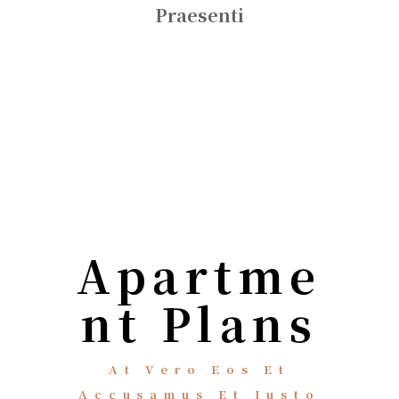
Praesenti
Apartme
Nt Plans
At Vero Eos Et
Accusamus Et Iusto