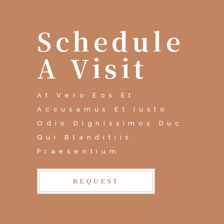
Schedule
A Visit
At Vero Eos Et
Accusamus Et Iusto
Odio Dignissimos Duc
Qui Blanditiis
Praesentium
REQUEST