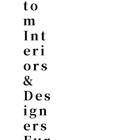
To
M
Int
Eri
Ors
&
Des
Ign
Ers
Fur