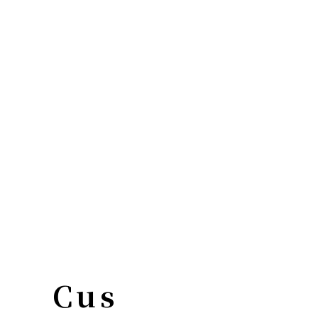
2
TERRACE
4
FLOOR
Cus