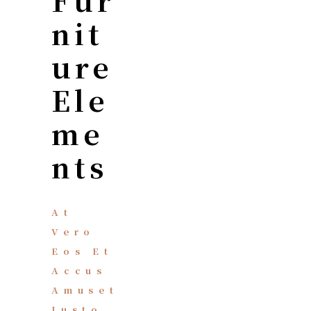
Nit
Ure
Ele
Me
Nts
At
Vero
Eos Et
Accus
Amuset
Iusto