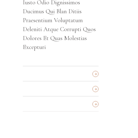
Iusto Odio Dignissimos
Ducimus Qui Blan Ditiis
Praesentium Voluptatum
Deleniti Atque Corrupti Quos
Dolores Et Quas Molestias
Excepturi
+
SCHOOL
+
SHOPPING MALL
+
HOSPITAL